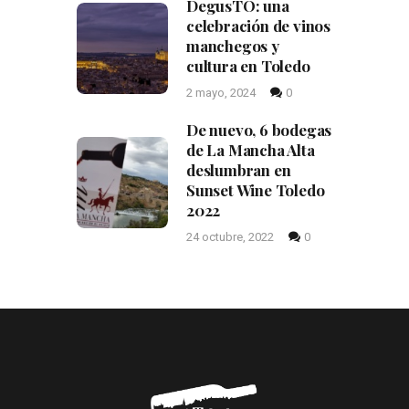
DegusTO: una
celebración de vinos
manchegos y
cultura en Toledo
2 mayo, 2024
0
De nuevo, 6 bodegas
de La Mancha Alta
deslumbran en
Sunset Wine Toledo
2022
24 octubre, 2022
0