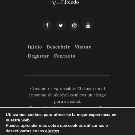
Inicio
Descubrir
Visitar
Degustar
Contacto
Consumo responsable. El abuso en el
consumo de alcohol conlleva un riesgo
para su salud.
Contenido dirigido a mayores de edad.
No reenviar ni compartir con menores de
Utilizamos cookies para ofrecerte la mejor experiencia en
nuestra web.
18 años.
Puedes aprender más sobre qué cookies utilizamos o
© Consejo Regulador "D.O. La
desactivarlas en los
ajustes
.
Mancha" - Diseño y Desarrollo por