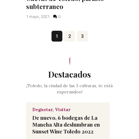
subterraneo
1 mayo, 2021
0
Paginación de entradas
Page
1
Page
2
Page
3
Destacados
¡Toledo, la ciudad de las 3 culturas, te está
esperandoo!
Degustar,
Visitar
De nuevo, 6 bodegas de La
Mancha Alta deslumbran en
Sunset Wine Toledo 2022