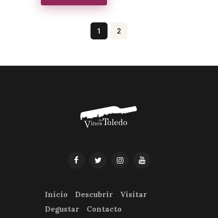
Paginación de entradas
Page
1
Page
2
Inicio
Descubrir
Visitar
Degustar
Contacto